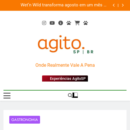
Skip
es
Wet’n Wild transforma agosto em um mês de
“Led Zep
to
diversão e conexão
content
AgitoSP
Onde Realmente Vale A Pena
Experiências AgitoSP
GASTRONOMIA