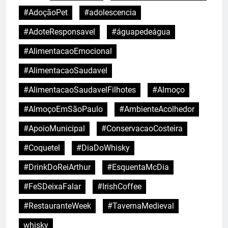
#AdoçãoPet
#adolescencia
#AdoteResponsavel
#águapedeágua
#AlimentacaoEmocional
#AlimentacaoSaudavel
#AlimentacaoSaudavelFilhotes
#Almoço
#AlmoçoEmSãoPaulo
#AmbienteAcolhedor
#ApoioMunicipal
#ConservacaoCosteira
#Coquetel
#DiaDoWhisky
#DrinkDoReiArthur
#EsquentaMcDia
#FeSDeixaFalar
#IrishCoffee
#RestauranteWeek
#TavernaMedieval
whisky