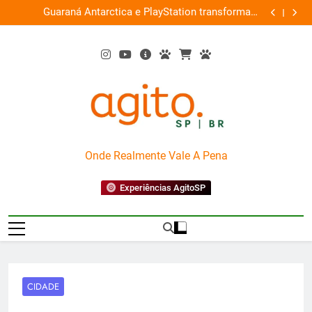
Skip
ce
Guaraná Antarctica e PlayStation transformam
Busch Gard
0%
to
shopping em arena gamer gratuita
content
AgitoSP
Onde Realmente Vale A Pena
Experiências AgitoSP
CIDADE