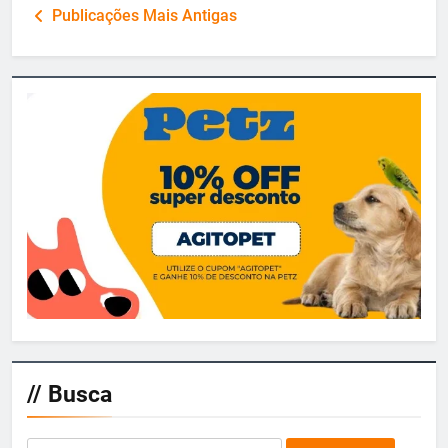
Navegação
Publicações Mais Antigas
por
posts
// Busca