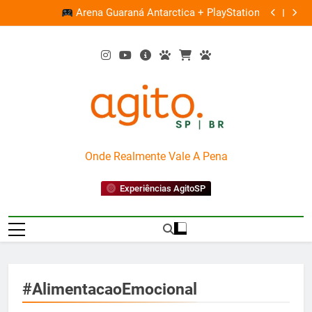
Skip
Ocupação gratuita ‘B
Arena Guaraná Antarctica + PlayStation
to
content
AgitoSP
Onde Realmente Vale A Pena
Experiências AgitoSP
#AlimentacaoEmocional