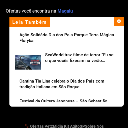
. Ofertas você encontra na
Magalu
Leia Também
apoio institucional
Ação Solidária Dia dos Pais Parque Terra Mágica
Florybal
SeaWorld traz filme de terror “Eu sei
o que vocês fizeram no verão
passado“ para o Howl-o-Scream
Cantina Tia Lina celebra o Dia dos Pais com
tradição italiana em São Roque
Festival da Cultura Japonesa – São Sebastião
Matsuri 2026
Ofertas Petz
Midia Kit AgitoSP
Sobre Nós