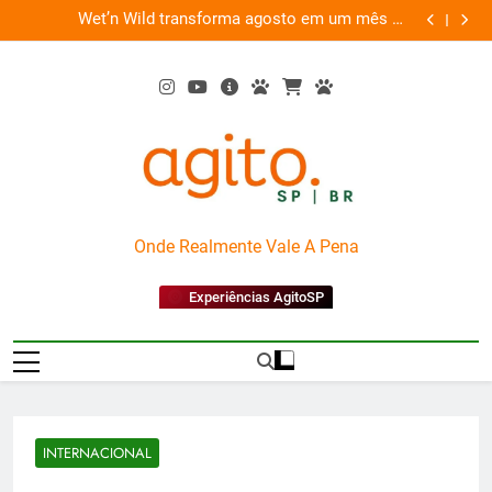
Skip
es
Wet’n Wild transforma agosto em um mês de
“Led Zep
to
diversão e conexão
content
AgitoSP
Onde Realmente Vale A Pena
Experiências AgitoSP
INTERNACIONAL