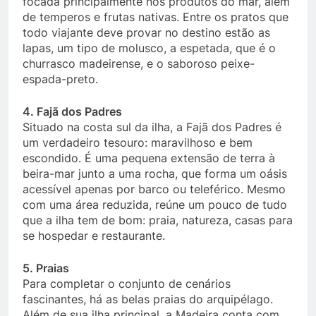
focada principalmente nos produtos do mar, além
de temperos e frutas nativas. Entre os pratos que
todo viajante deve provar no destino estão as
lapas, um tipo de molusco, a espetada, que é o
churrasco madeirense, e o saboroso peixe-
espada-preto.
4. Fajã dos Padres
Situado na costa sul da ilha, a Fajã dos Padres é
um verdadeiro tesouro: maravilhoso e bem
escondido. É uma pequena extensão de terra à
beira-mar junto a uma rocha, que forma um oásis
acessível apenas por barco ou teleférico. Mesmo
com uma área reduzida, reúne um pouco de tudo
que a ilha tem de bom: praia, natureza, casas para
se hospedar e restaurante.
5. Praias
Para completar o conjunto de cenários
fascinantes, há as belas praias do arquipélago.
Além de sua ilha principal, a Madeira conta com