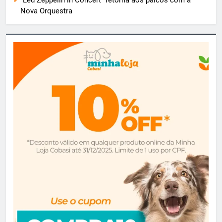
“Led Zeppelin in Concert” retorna aos palcos com a
Nova Orquestra