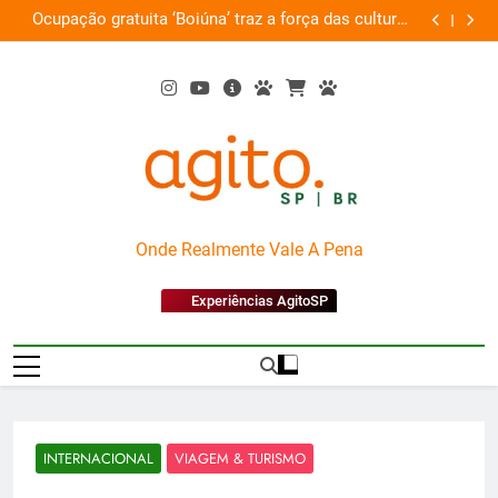
Skip
s culturas
Por que Santo Domingo merece uma viagem
as e arte
to
exclusiva
content
AgitoSP
Onde Realmente Vale A Pena
Experiências AgitoSP
INTERNACIONAL
VIAGEM & TURISMO