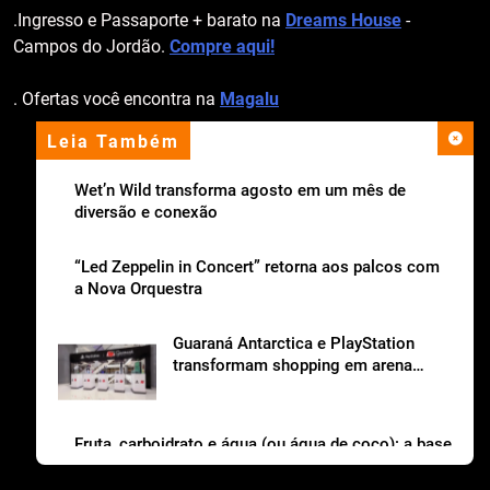
.Ingresso e Passaporte + barato na
Dreams House
-
Campos do Jordão.
Compre aqui!
. Ofertas você encontra na
Magalu
Leia Também
apoio institucional
Wet’n Wild transforma agosto em um mês de
diversão e conexão
“Led Zeppelin in Concert” retorna aos palcos com
a Nova Orquestra
Guaraná Antarctica e PlayStation
transformam shopping em arena
gamer gratuita
Fruta, carboidrato e água (ou água de coco): a base
da lancheira saudável