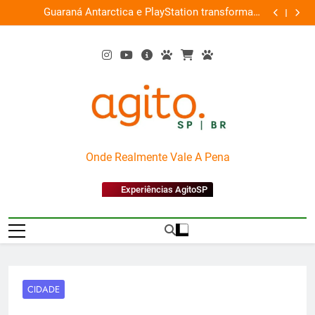
Skip
ce
Guaraná Antarctica e PlayStation transformam
Busch Gard
0%
to
shopping em arena gamer gratuita
content
AgitoSP
Onde Realmente Vale A Pena
Experiências AgitoSP
CIDADE