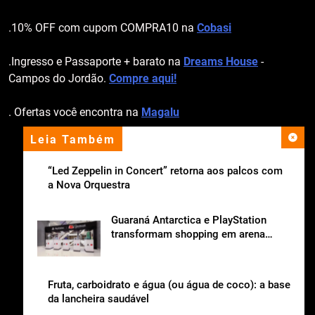
.10% OFF com cupom COMPRA10 na
Cobasi
.Ingresso e Passaporte + barato na
Dreams House
-
Campos do Jordão.
Compre aqui!
. Ofertas você encontra na
Magalu
Leia Também
apoio institucional
“Led Zeppelin in Concert” retorna aos palcos com
a Nova Orquestra
Guaraná Antarctica e PlayStation
transformam shopping em arena
gamer gratuita
Fruta, carboidrato e água (ou água de coco): a base
da lancheira saudável