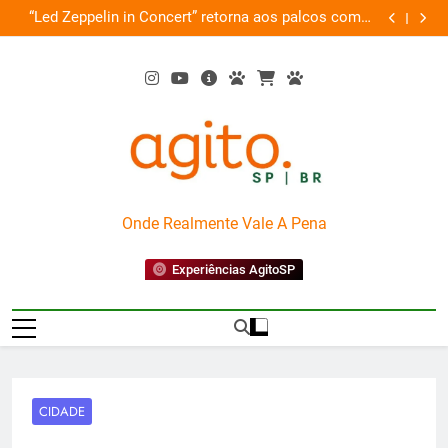
Skip
ro
“Led Zeppelin in Concert” retorna aos palcos com a
Cobasi pa
to
Nova Orquestra
content
AgitoSP
Onde Realmente Vale A Pena
Experiências AgitoSP
CIDADE