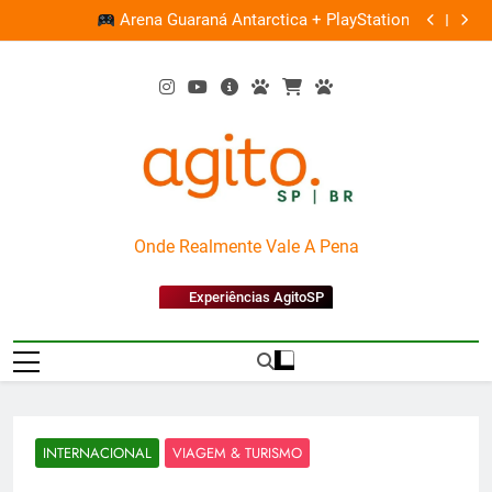
Skip
Ocupação gratuita
Arena Guaraná Antarctica + PlayStation
to
content
AgitoSP
Onde Realmente Vale A Pena
Experiências AgitoSP
INTERNACIONAL
VIAGEM & TURISMO