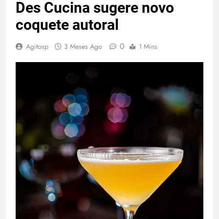
Des Cucina sugere novo
coquete autoral
0
Agitosp
3 Meses Ago
1 Mins