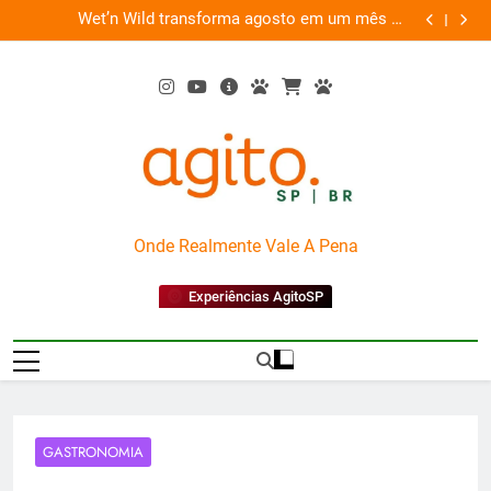
Skip
es
Wet’n Wild transforma agosto em um mês de
“Led Zep
to
diversão e conexão
content
AgitoSP
Onde Realmente Vale A Pena
Experiências AgitoSP
GASTRONOMIA