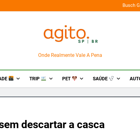
 shopping em arena gamer gratuita
Busch G
AgitoSP
Onde Realmente Vale A Pena
ADE
TRIP
PET
SAÚDE
AUT
 sem descartar a casca