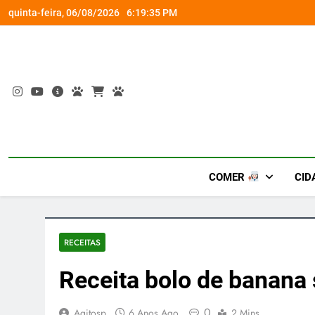
Skip
escontos de até 50%
Guaraná Antarctica e PlayStation transformam
quinta-feira, 06/08/2026
6:19:36 PM
to
content
COMER
CID
RECEITAS
Receita bolo de banana
0
Agitosp
6 Anos Ago
2 Mins