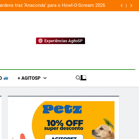
ardens traz ‘Anaconda’ para o Howl-O-Scream 2026
Pai de 
Experiências AgitoSP
O
+ AGITOSP