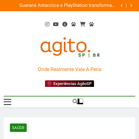
Skip
ce
Guaraná Antarctica e PlayStation transformam
Busch Gard
0%
to
shopping em arena gamer gratuita
content
AgitoSP
Onde Realmente Vale A Pena
Experiências AgitoSP
SAÚDE