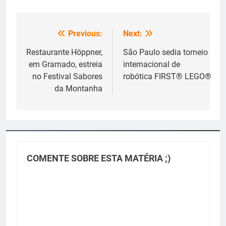
Previous:
Next:
Navegação
de
Restaurante Höppner,
São Paulo sedia torneio
em Gramado, estreia
internacional de
Post
no Festival Sabores
robótica FIRST® LEGO®
da Montanha
COMENTE SOBRE ESTA MATÉRIA ;)