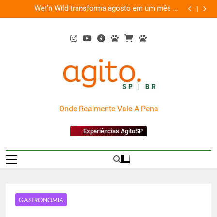
Skip
es
Wet’n Wild transforma agosto em um mês de
“Led Zep
to
diversão e conexão
content
AgitoSP
Onde Realmente Vale A Pena
Experiências AgitoSP
GASTRONOMIA