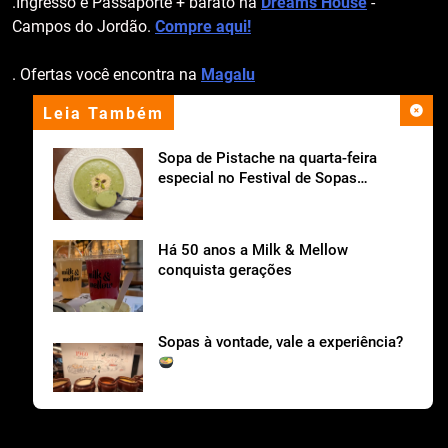
.Ingresso e Passaporte + barato na
Dreams House
-
Campos do Jordão.
Compre aqui!
. Ofertas você encontra na
Magalu
Leia Também
apoio institucional
Sopa de Pistache na quarta-feira
especial no Festival de Sopas
Ceagesp.
Há 50 anos a Milk & Mellow
conquista gerações
Sopas à vontade, vale a experiência?
Cantina Tia Lina celebra o Dia dos Pais com