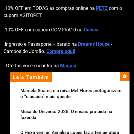
.10% OFF em TODAS as compras online na
PETZ
com o
cupom AGITOPET
.10% OFF com cupom COMPRA10 na
Cobasi
.Ingresso e Passaporte + barato na
Dreams House
-
Campos do Jordão.
Compre aqui!
. Ofertas você encontra na
Magalu
Leia Também
apoio institucional
Marcela Soares e a ruiva Mel Flores protagonizam
o “clássico” mais quente
Musa do Universo 2025: O ensaio proibido na
fazenda
O Hexa vem aí! Annalisa Lopes faz a temperatura