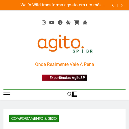
Skip
rma agosto em um mês de
“Led Zeppelin in Concert” retorna aos 
to
diversão e conexão
Nov
content
AgitoSP
Onde Realmente Vale A Pena
Experiências AgitoSP
COMPORTAMENTO & SEXO