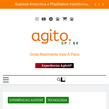
Skip
am
Ocupação gratuita ‘Boiúna’ traz a força das culturas
P
ta
to
amazônicas e arte
content
AgitoSP
Onde Realmente Vale A Pena
Experiências AgitoSP
EXPERIÊNCIAS AGITOSP
TECNOLOGIA