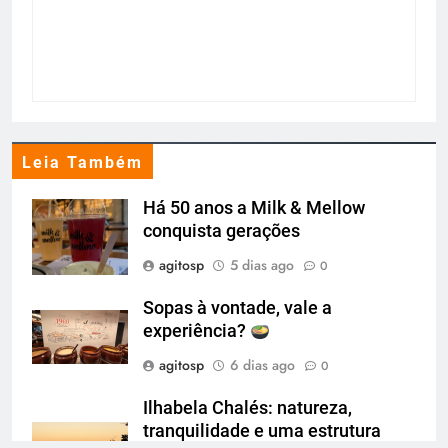
Leia Também
Há 50 anos a Milk & Mellow
conquista gerações
agitosp
5 dias ago
0
Sopas à vontade, vale a
experiência?
agitosp
6 dias ago
0
Ilhabela Chalés: natureza,
tranquilidade e uma estrutura