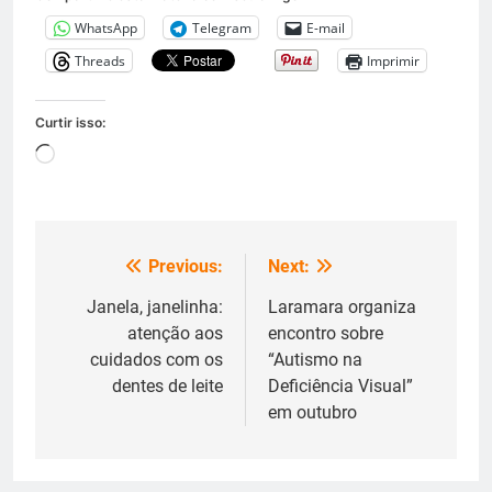
WhatsApp
Telegram
E-mail
Threads
Imprimir
Curtir isso:
Carregando...
Previous:
Next:
Navegação
de
Janela, janelinha:
Laramara organiza
atenção aos
encontro sobre
Post
cuidados com os
“Autismo na
dentes de leite
Deficiência Visual”
em outubro