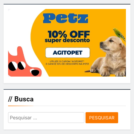
prática para viajar com os dogs
agitosp
3 semanas ago
0
Pousada Harmonia – Um refúgio
de paz em meio à natureza
agitosp
4 semanas ago
0
// Busca
Pesquisar
por: