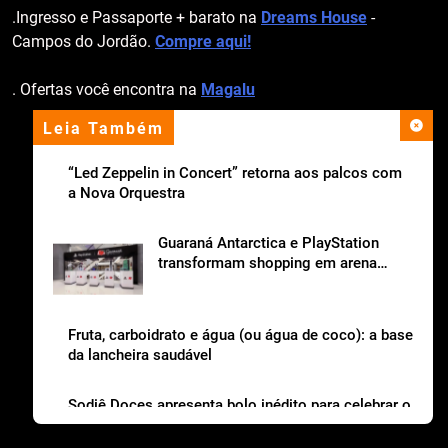
.Ingresso e Passaporte + barato na
Dreams House
-
Campos do Jordão.
Compre aqui!
. Ofertas você encontra na
Magalu
Leia Também
apoio institucional
“Led Zeppelin in Concert” retorna aos palcos com
a Nova Orquestra
Guaraná Antarctica e PlayStation
transformam shopping em arena
gamer gratuita
Fruta, carboidrato e água (ou água de coco): a base
da lancheira saudável
Sodiê Doces apresenta bolo inédito para celebrar o
Dia dos Pais