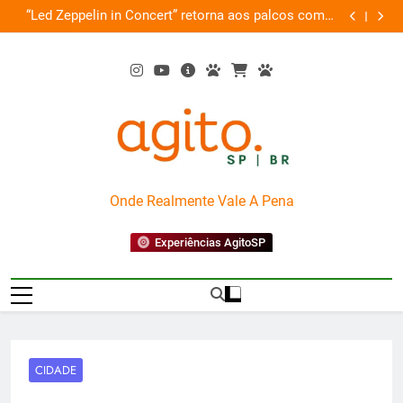
Skip
ro
“Led Zeppelin in Concert” retorna aos palcos com a
Cobasi pa
to
Nova Orquestra
content
AgitoSP
Onde Realmente Vale A Pena
Experiências AgitoSP
CIDADE