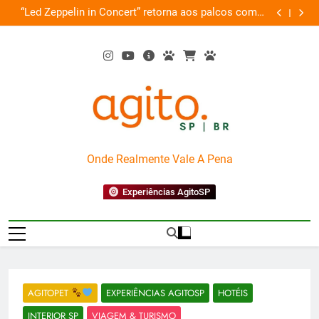
Skip
de
“Led Zeppelin in Concert” retorna aos palcos com a
Cobasi pa
ão
to
Nova Orquestra
content
AgitoSP
Onde Realmente Vale A Pena
Experiências AgitoSP
AGITOPET
EXPERIÊNCIAS AGITOSP
HOTÉIS
INTERIOR SP
VIAGEM & TURISMO