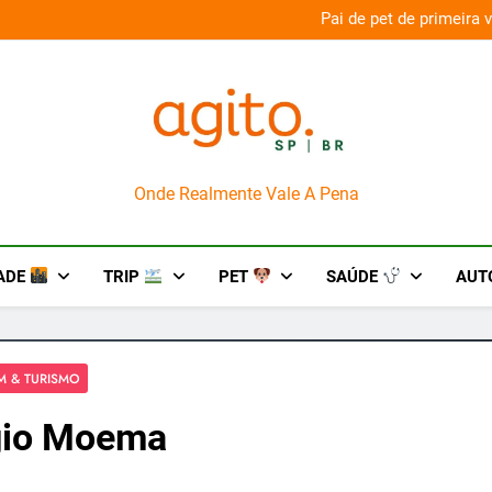
2026
Pai de pet de primeira viagem? 7 cuidados com o nov
AgitoSP
Onde Realmente Vale A Pena
ADE
TRIP
PET
SAÚDE
AUT
M & TURISMO
gio Moema