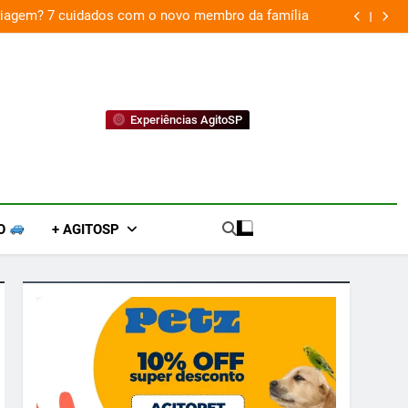
o membro da família
Musical “O Céu de Bibi Ferre
Experiências AgitoSP
O
+ AGITOSP