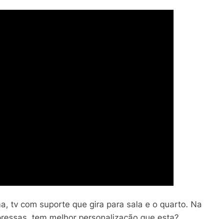
 tv com suporte que gira para sala e o quarto. Na
ressas, tem melhor personalização que esta?