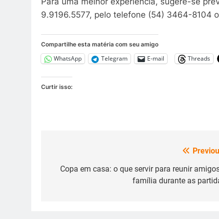
Para uma melhor experiência, sugere-se pré
9.9196.5577, pelo telefone (54) 3464-8104 ou
Compartilhe esta matéria com seu amigo
WhatsApp
Telegram
E-mail
Threads
Curtir isso:
Previou
Navegação
de
Copa em casa: o que servir para reunir amigos
família durante as partid
Post