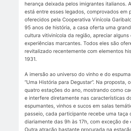
herança deixada pelos imigrantes italianos. 
está entre esses legados, comprovados em p
oferecidos pela Cooperativa Vinícola Garibal
95 anos de história, a casa oferta uma gran
cultura vitivinícola da região, apreciar algun
experiências marcantes. Todos eles são ofer
revitalizado recentemente com elementos his
1931.
A imersão ao universo do vinho e do espuman
“Uma História para Degustar”. Na proposta, 
quatro estações do ano, mostrando como cad
e interfere diretamente nas características 
espumantes, vinhos e sucos em salas temática
passeio, cada participante recebe uma taça d
diariamente das 9h às 17h, com exceção de 
Outra atração bastante procurada na estação 