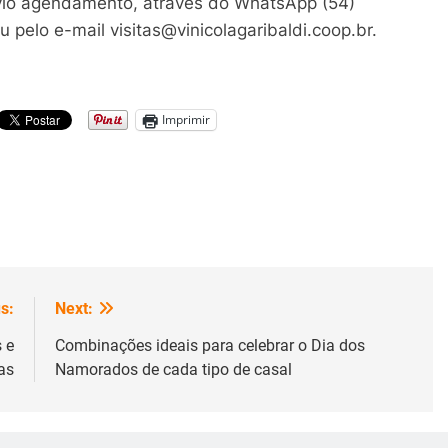
vio agendamento, através do WhatsApp (54)
 pelo e-mail visitas@vinicolagaribaldi.coop.br.
Imprimir
s:
Next:
 e
Combinações ideais para celebrar o Dia dos
as
Namorados de cada tipo de casal