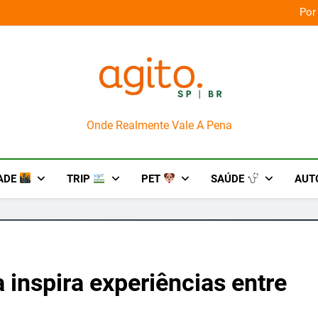
orça das culturas amazônicas e arte
Por
AgitoSP
Onde Realmente Vale A Pena
ADE
TRIP
PET
SAÚDE
AUT
 inspira experiências entre