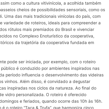
Assim como a cultura vitivinícola, a acolhida também
asseios cheios de possibilidades sensoriais, como os
di. Uma das mais tradicionais vinícolas do país, com
de variedade de roteiros, ideais para compreender a
s dos rótulos mais premiados do Brasil e vivenciar
ecidos no Complexo Enoturístico da cooperativa,
tóricos da trajetória da cooperativa fundada em
te pode ser iniciada, por exemplo, com o roteiro
o público é conduzido por ambientes inspirados nas
a período influencia o desenvolvimento das videiras
dos vinhos. Além disso, é convidado a degustar
s inspiradas nos ciclos da natureza. Ao final do
e vidro personalizada. O roteiro é oferecido
domingos e feriados, quando ocorre das 10h às 16h.
é o roteiro “Taça & Trufa”, que harmoniza cinco