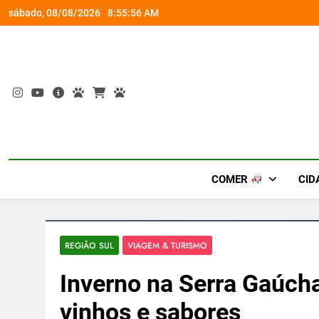
Skip
rena gamer gratuita
Ocupação gratuita ‘Boiúna’ traz a f
sábado, 08/08/2026
8:55:57 AM
to
content
COMER
CID
REGIÃO SUL
VIAGEM & TURISMO
Inverno na Serra Gaúcha
vinhos e sabores