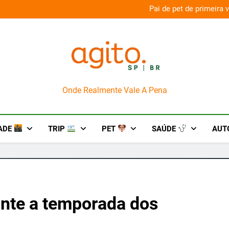
aconda’ para o Howl-O-Scream 2026
Pai de pet de primeira
AgitoSP
Onde Realmente Vale A Pena
ADE
TRIP
PET
SAÚDE
AUT
nte a temporada dos