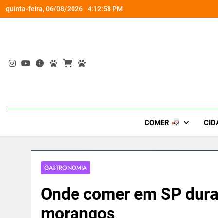
Skip
rena gamer gratuita
Busch Gardens traz ‘An
quinta-feira, 06/08/2026
4:12:59 PM
to
content
COMER
CID
GASTRONOMIA
Onde comer em SP dura
morangos