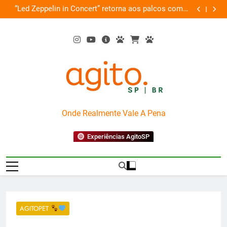
Skip
de
“Led Zeppelin in Concert” retorna aos palcos com a
Cobasi pa
ão
to
Nova Orquestra
content
AgitoSP
Onde Realmente Vale A Pena
Experiências AgitoSP
AGITOPET