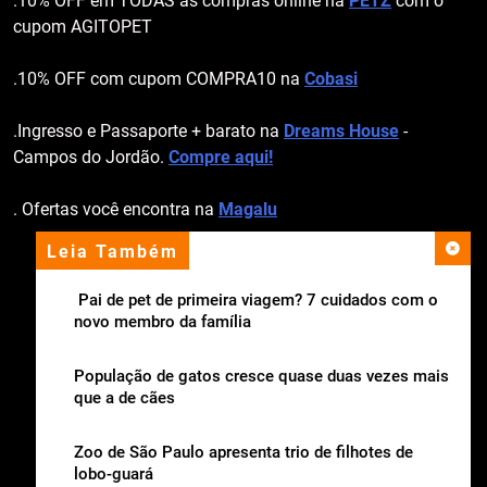
.10% OFF em TODAS as compras online na
PETZ
com o
cupom AGITOPET
.10% OFF com cupom COMPRA10 na
Cobasi
.Ingresso e Passaporte + barato na
Dreams House
-
Campos do Jordão.
Compre aqui!
. Ofertas você encontra na
Magalu
Leia Também
apoio institucional
Pai de pet de primeira viagem? 7 cuidados com o
novo membro da família
População de gatos cresce quase duas vezes mais
que a de cães
Zoo de São Paulo apresenta trio de filhotes de
lobo-guará