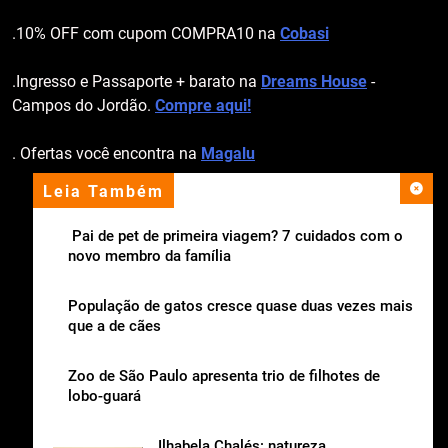
.10% OFF com cupom COMPRA10 na
Cobasi
.Ingresso e Passaporte + barato na
Dreams House
-
Campos do Jordão.
Compre aqui!
. Ofertas você encontra na
Magalu
Leia Também
apoio institucional
Pai de pet de primeira viagem? 7 cuidados com o
novo membro da família
População de gatos cresce quase duas vezes mais
que a de cães
Zoo de São Paulo apresenta trio de filhotes de
lobo-guará
Ilhabela Chalés: natureza,