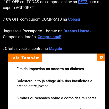
.10% OFF em TODAS as compras online na
PETZ
com o
cupom AGITOPET
.10% OFF com cupom COMPRA10 na
Cobasi
.Ingresso e Passaporte + barato na
Dreams House
-
Campos do Jordão.
Compre aqui!
. Ofertas você encontra na
Magalu
Leia Também
apoio institucional
Fim do improviso no socorro ao diabetes
Colesterol alto já atinge 40% dos brasileiros e
cresce entre jovens
6 mitos ou verdades sobre o corpo das mulheres