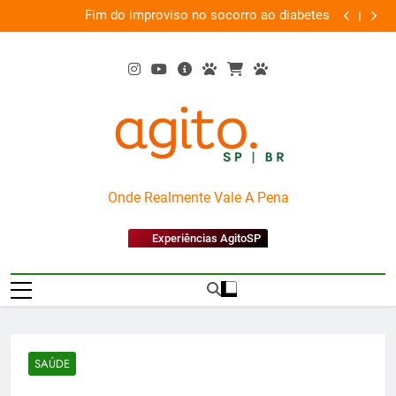
Skip
 o
Fim do improviso no socorro ao diabetes
We
ia
to
content
AgitoSP
Onde Realmente Vale A Pena
Experiências AgitoSP
SAÚDE