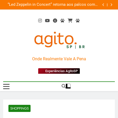
Skip
de
“Led Zeppelin in Concert” retorna aos palcos com a
Cobasi pa
ão
to
Nova Orquestra
content
AgitoSP
Onde Realmente Vale A Pena
Experiências AgitoSP
SHOPPINGS