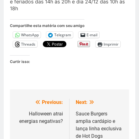
e feriados das 14h às 20h e dia 24/12 das 10h às
18h
Compartilhe esta matéria com seu amigo
WhatsApp
Telegram
E-mail
Threads
Imprimir
Curtir isso:
Previous:
Next:
Navegação
de
Halloween atrai
Sauce Burgers
energias negativas?
amplia cardápio e
Post
lança linha exclusiva
de Hot Dogs