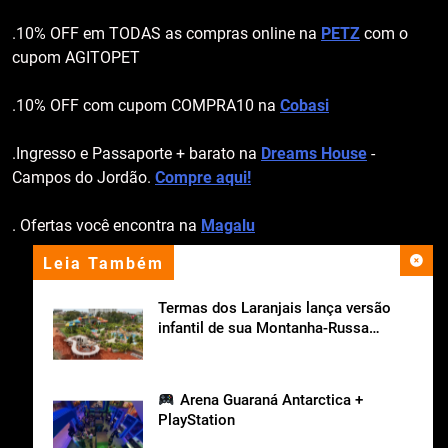
.10% OFF em TODAS as compras online na
PETZ
com o
cupom AGITOPET
.10% OFF com cupom COMPRA10 na
Cobasi
.Ingresso e Passaporte + barato na
Dreams House
-
Campos do Jordão.
Compre aqui!
. Ofertas você encontra na
Magalu
Leia Também
apoio institucional
Termas dos Laranjais lança versão
infantil de sua Montanha-Russa
Aquática
Arena Guaraná Antarctica +
PlayStation