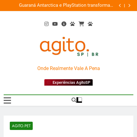
Skip
ce
Guaraná Antarctica e PlayStation transformam
Busch Gard
0%
to
shopping em arena gamer gratuita
content
AgitoSP
Onde Realmente Vale A Pena
Experiências AgitoSP
AGITO.PET