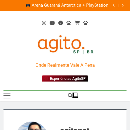
Skip
Ocupação gratuita ‘Boiúna’ traz a força das cultur
 + PlayStation
to
amazônicas e ar
content
AgitoSP
Onde Realmente Vale A Pena
Experiências AgitoSP