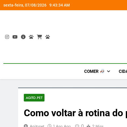
Skip
om a Nova Orquestra
Cobasi participa do GoldeN GatoFest 2
sexta-feira, 07/08/2026
9:43:35 AM
to
content
COMER
CID
AGITO.PET
Como voltar à rotina do 
0
Agitopet
1 Ano Ago
2 Mins