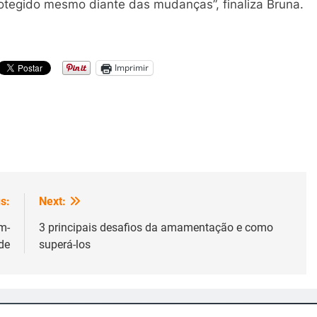
otegido mesmo diante das mudanças”, finaliza Bruna.
Imprimir
s:
Next:
m-
3 principais desafios da amamentação e como
de
superá-los