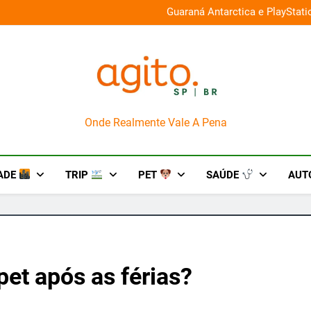
026 e oferece descontos de até 50%
Guaraná Antarctica e PlayStat
AgitoSP
Onde Realmente Vale A Pena
ADE
TRIP
PET
SAÚDE
AUT
pet após as férias?