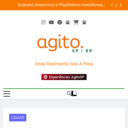
Skip
ce
Guaraná Antarctica e PlayStation transformam
Busch Gard
0%
to
shopping em arena gamer gratuita
content
AgitoSP
Onde Realmente Vale A Pena
Experiências AgitoSP
CIDADE