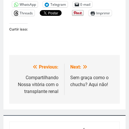
WhatsApp
Telegram
E-mail
Threads
Imprimir
Curtir isso:
Previous:
Next:
Navegação
de
Compartilhando
Sem graça como o
Nossa vitória com o
chuchu? Aqui não!
Post
transplante renal