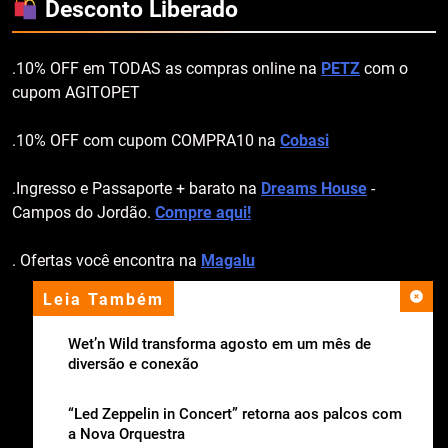
Desconto Liberado
.10% OFF em TODAS as compras online na
PETZ
com o
cupom AGITOPET
.10% OFF com cupom COMPRA10 na
Cobasi
.Ingresso e Passaporte + barato na
Dreams House
-
Campos do Jordão.
Compre aqui!
. Ofertas você encontra na
Magalu
Leia Também
apoio institucional
Wet’n Wild transforma agosto em um mês de
diversão e conexão
“Led Zeppelin in Concert” retorna aos palcos com
a Nova Orquestra