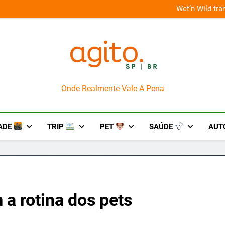
Wet’n Wild transforma agosto em um mês de diversão e
AgitoSP
Onde Realmente Vale A Pena
ADE
TRIP
PET
SAÚDE
AUT
 a rotina dos pets