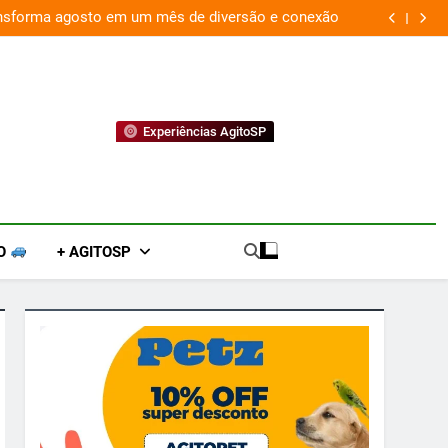
 conexão
“Led Zeppelin in Concert” retorna aos palc
Experiências AgitoSP
O
+ AGITOSP