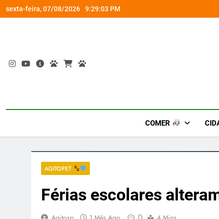
Skip
Fim do improviso no socorro ao diabetes
sexta-feira, 07/08/2026
9:29:04 PM
to
content
COMER
CID
AGITOPET
Férias escolares alteram
0
Agitosp
1 Mês Ago
4 Mins