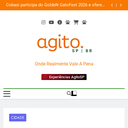
Skip
 a
Cobasi participa do GoldeN GatoFest 2026 e oferece
Gua
ra
to
descontos de até 50%
content
AgitoSP
Onde Realmente Vale A Pena
Experiências AgitoSP
CIDADE