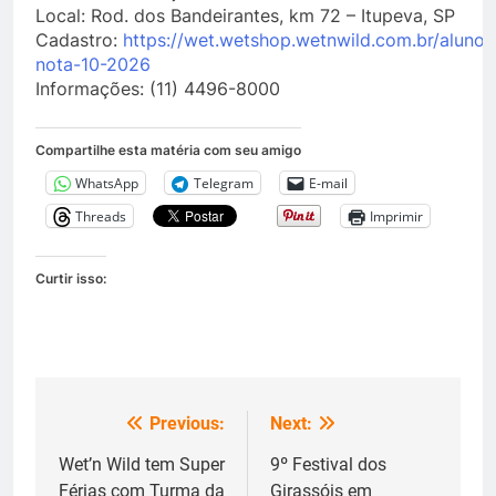
Local: Rod. dos Bandeirantes, km 72 – Itupeva, SP
Cadastro:
https://wet.wetshop.wetnwild.com.br/aluno-
nota-10-2026
Informações: (11) 4496-8000
Compartilhe esta matéria com seu amigo
WhatsApp
Telegram
E-mail
Threads
Imprimir
Curtir isso:
Previous:
Next:
Navegação
de
Wet’n Wild tem Super
9º Festival dos
Férias com Turma da
Girassóis em