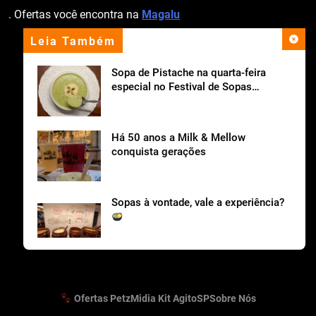
. Ofertas você encontra na
Magalu
Leia Também
apoio institucional
Sopa de Pistache na quarta-feira
especial no Festival de Sopas
Ceagesp.
Há 50 anos a Milk & Mellow
conquista gerações
Sopas à vontade, vale a experiência?
Cantina Tia Lina celebra o Dia dos Pais com
tradição italiana em São Roque
Ofertas Petz
Midia Kit AgitoSP
Sobre Nós