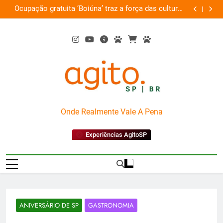
Skip
Boiúna’ traz a força das culturas
Por que Santo Domingo 
to
amazônicas e arte
content
AgitoSP
Onde Realmente Vale A Pena
Experiências AgitoSP
ANIVERSÁRIO DE SP
GASTRONOMIA