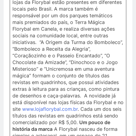
lojas da Florybal estão presentes em diferentes
locais pelo Brasil. A marca também é
responsável por um dos parques temáticos
mais premiados do país, o Terra Mágica
Florybal em Canela, e realiza diversas ações
sociais na comunidade local, entre outras
iniciativas. “A Origem da Turma do Bomboleco”,
“Bomboleco a Receita da Alegria”,
“Coraçãozinho e o Passeio Encantado”, “O
Chocolate da Amizade”, “Dinochoco e o Jogo
Misterioso” e “Unicremosa em uma aventura
mágica” formam o conjunto de títulos das
revistas em quadrinhos, que possui atividades
extras à leitura para as crianças, como pintura
de desenhos e caça-palavras. A novidade já
está disponível nas lojas físicas da Florybal e no
site
www.lojaflorybal.com.br
. Cada um dos seis
títulos das revistas em quadrinhos está sendo
comercializado por R$ 5,00.
Um pouco de
história da marca
A Florybal nasceu de forma
simples e artesanal, em um espaço de 21