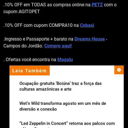
.10% OFF em TODAS as compras online na
PETZ
com o
cupom AGITOPET
.10% OFF com cupom COMPRA10 na
Cobasi
.Ingresso e Passaporte + barato na
Dreams House
-
Campos do Jordão.
Compre aqui!
. Ofertas você encontra na
Magalu
Leia Também
apoio institucional
Ocupação gratuita ‘Boiúna’ traz a força das
culturas amazônicas e arte
Wet’n Wild transforma agosto em um mês de
diversão e conexão
“Led Zeppelin in Concert” retorna aos palcos com