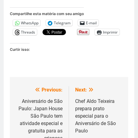
Compartilhe esta matéria com seu amigo
WhatsApp
Telegram
E-mail
Threads
Imprimir
Curtir isso:
Previous:
Next:
Navegação
de
Aniversário de São
Chef Aldo Teixeira
Paulo: Japan House
prepara prato
Post
São Paulo tem
especial para o
atividade especial e
Aniversário de São
gratuita para as
Paulo