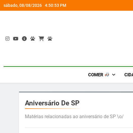
Skip
rena gamer gratuita
Ocupação gratuita ‘Boiúna’ traz a f
sábado, 08/08/2026
4:50:54 PM
to
content
COMER
CID
Aniversário De SP
Matérias relacionadas ao aniversário de SP \o/