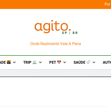
orça das culturas amazônicas e arte
Por
AgitoSP
Onde Realmente Vale A Pena
ADE
TRIP
PET
SAÚDE
AUT