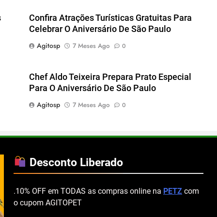
s
Confira Atrações Turísticas Gratuitas Para
Celebrar O Aniversário De São Paulo
Agitosp
7 Meses Ago
0
Chef Aldo Teixeira Prepara Prato Especial
Para O Aniversário De São Paulo
Agitosp
7 Meses Ago
0
Desconto Liberado
.10% OFF em TODAS as compras online na
PETZ
com
o cupom AGITOPET