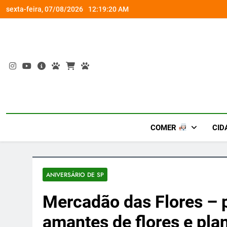
Skip
diversão e conexão
“Led Zeppelin in Concert” retor
sexta-feira, 07/08/2026
12:19:20 AM
to
content
COMER
CID
ANIVERSÁRIO DE SP
Mercadão das Flores – p
amantes de flores e pla