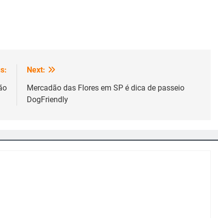
s:
Next:
ão
Mercadão das Flores em SP é dica de passeio
DogFriendly