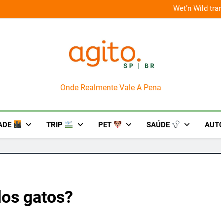
 improviso no socorro ao diabetes
Wet’n Wild tr
AgitoSP
Onde Realmente Vale A Pena
ADE
TRIP
PET
SAÚDE
AUT
dos gatos?