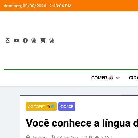
Skip
a viagem exclusiva
Fim do
domingo, 09/08/2026
2:43:07 PM
to
content
COMER
CID
AGITOPET
CIDADE
Você conhece a língua 
0
Agitosp
7 Anos Ago
3 Mins