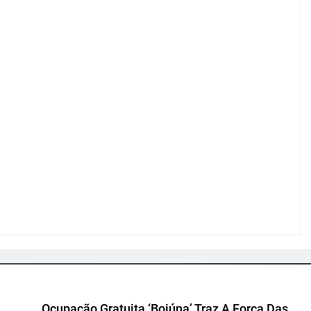
Ocupação Gratuita ‘Boiúna’ Traz A Força Das