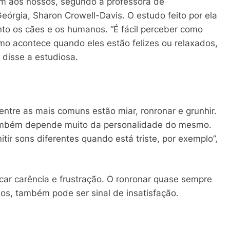
m aos nossos, segundo a professora de
rgia, Sharon Crowell-Davis. O estudo feito por ela
nto os cães e os humanos. “É fácil perceber como
o acontece quando eles estão felizes ou relaxados,
 disse a estudiosa.
entre as mais comuns estão miar, ronronar e grunhir.
 também depende muito da personalidade do mesmo.
tir sons diferentes quando está triste, por exemplo”,
r carência e frustração. O ronronar quase sempre
sos, também pode ser sinal de insatisfação.