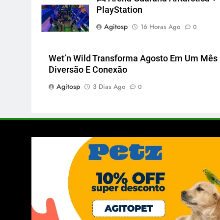
PlayStation
Agitosp
16 Horas Ago
0
Wet’n Wild Transforma Agosto Em Um Mês
Diversão E Conexão
Agitosp
3 Dias Ago
0