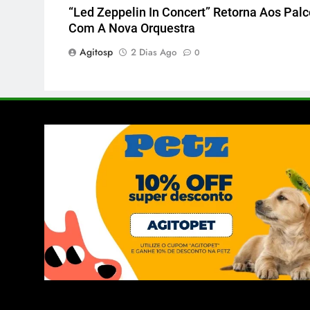
“Led Zeppelin In Concert” Retorna Aos Pal
Com A Nova Orquestra
Agitosp
2 Dias Ago
0