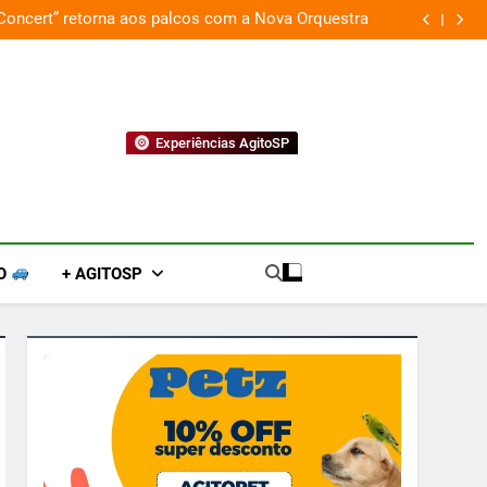
 Concert” retorna aos palcos com a Nova Orquestra
Cobasi p
Experiências AgitoSP
O
+ AGITOSP