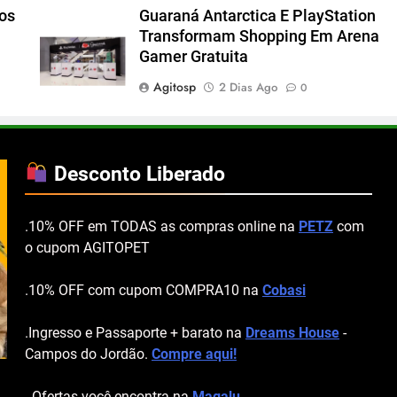
cos
Guaraná Antarctica E PlayStation
Transformam Shopping Em Arena
Gamer Gratuita
Agitosp
2 Dias Ago
0
Desconto Liberado
.10% OFF em TODAS as compras online na
PETZ
com
o cupom AGITOPET
.10% OFF com cupom COMPRA10 na
Cobasi
.Ingresso e Passaporte + barato na
Dreams House
-
Campos do Jordão.
Compre aqui!
. Ofertas você encontra na
Magalu