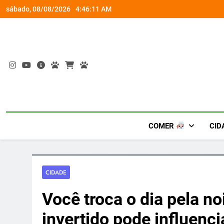
Skip
socorro ao diabetes
Wet’n Wild transforma agost
sábado, 08/08/2026
4:46:11 AM
to
content
COMER
CID
CIDADE
Você troca o dia pela n
invertido pode influenc