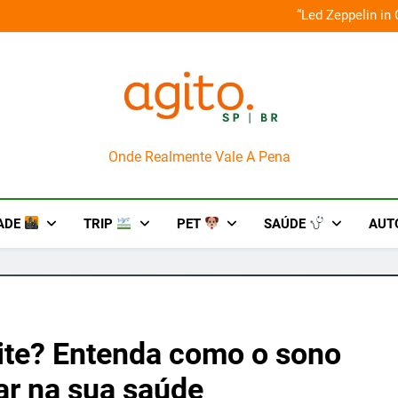
o em um mês de diversão e conexão
“Led Zeppelin in
AgitoSP
Onde Realmente Vale A Pena
ADE
TRIP
PET
SAÚDE
AUT
oite? Entenda como o sono
iar na sua saúde