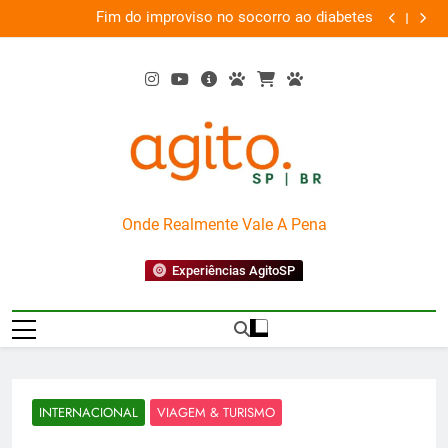
Skip
em
Fim do improviso no socorro ao diabetes
We
va
to
content
AgitoSP
Onde Realmente Vale A Pena
Experiências AgitoSP
INTERNACIONAL
VIAGEM & TURISMO