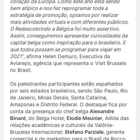
coração da Europa. Como este ano está sendo
bem atípico e nos fez reprogramar toda a
estratégia de promoção, optamos por realizar
mais atividades virtuais e com diferentes públicos.
O Redescobrindo a Bélgica foi muito assertivo.
Assim, conseguiremos apresentar curiosidades da
capital belga como inspiração para o brasileiro. E
que todos possam se programar para viajar em
2021”
, afirma Helen Demuro, Executiva da
Aviareps, agência que representa o Visit Brussels
no Brasil.
Os palestrantes participantes estão espalhados
por seis estados brasileiros, sendo São Paulo, Rio
de Janeiro, Minas Gerais, Santa Catarina,
Amazonas e Distrito Federal. O destaque fica por
conta da presença do chef belga
Alexandre
Binard
, do Belga Hotel;
Elodie Meunier
, Adida das
relações acadêmicas e culturais da Valônia-
Bruxelas Internacional;
Stefano Parziale
, gerente
comercial e de marketing para o Brasil da Rocco