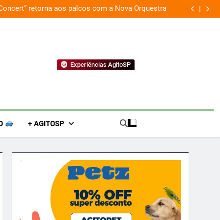
 Concert” retorna aos palcos com a Nova Orquestra
Cobasi p
Experiências AgitoSP
O
+ AGITOSP