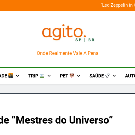
o em um mês de diversão e conexão
“Led Zeppelin in
AgitoSP
Onde Realmente Vale A Pena
ADE
TRIP
PET
SAÚDE
AUT
de “Mestres do Universo”