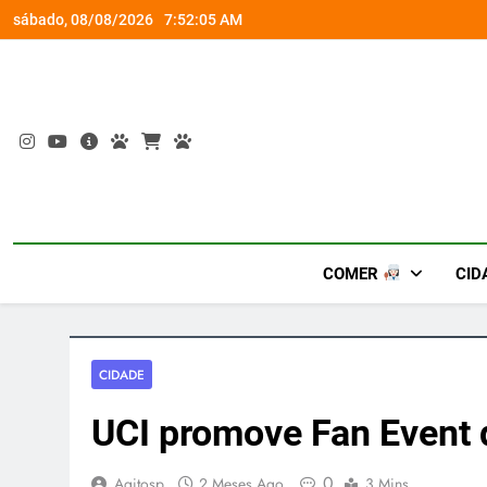
Skip
socorro ao diabetes
Wet’n Wild transforma agost
sábado, 08/08/2026
7:52:06 AM
to
content
COMER
CID
CIDADE
UCI promove Fan Event 
0
Agitosp
2 Meses Ago
3 Mins