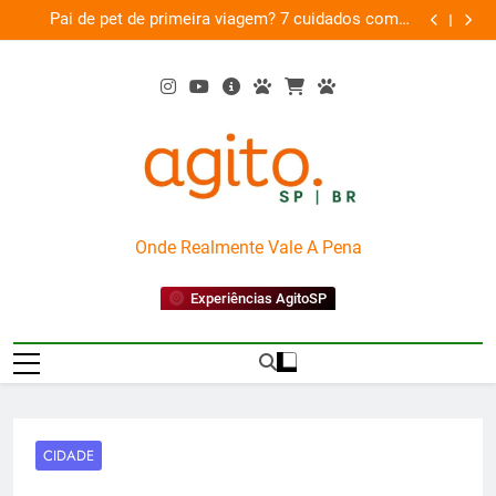
Skip
am
Pai de pet de primeira viagem? 7 cuidados com o
Musica
26
to
novo membro da família
content
AgitoSP
Onde Realmente Vale A Pena
Experiências AgitoSP
CIDADE