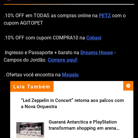
.10% OFF em TODAS as compras online na
PETZ
com o
cupom AGITOPET
.10% OFF com cupom COMPRA10 na
Cobasi
.Ingresso e Passaporte + barato na
Dreams House
-
Campos do Jordão.
Compre aqui!
. Ofertas você encontra na
Magalu
Leia Também
apoio institucional
“Led Zeppelin in Concert” retorna aos palcos com
a Nova Orquestra
Guaraná Antarctica e PlayStation
transformam shopping em arena
gamer gratuita