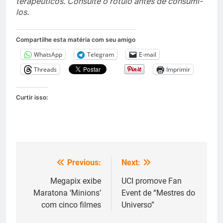
terapêuticos. Consulte o rótulo antes de consumi-
los.
Compartilhe esta matéria com seu amigo
WhatsApp
Telegram
E-mail
Threads
Imprimir
Curtir isso:
Previous:
Next:
Navegação
de
Megapix exibe
UCI promove Fan
Maratona ‘Minions’
Event de “Mestres do
Post
com cinco filmes
Universo”