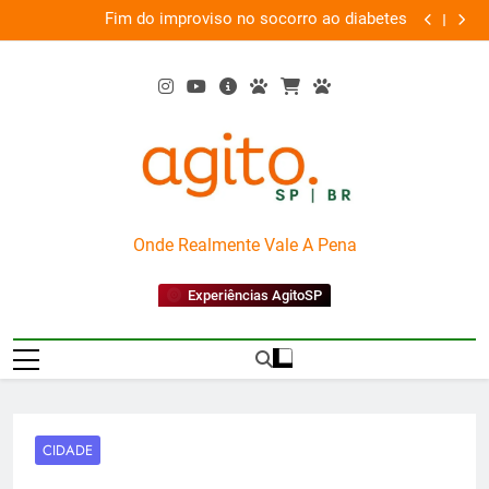
Skip
em
Fim do improviso no socorro ao diabetes
We
va
to
content
AgitoSP
Onde Realmente Vale A Pena
Experiências AgitoSP
CIDADE