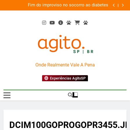
Skip
em
Fim do improviso no socorro ao diabetes
We
va
to
content
AgitoSP
Onde Realmente Vale A Pena
Experiências AgitoSP
DCIM100GOPROGOPR3455.J