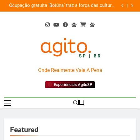
Skip
uras
Por que Santo Domingo merece uma viagem
arte
to
exclusiva
content
AgitoSP
Onde Realmente Vale A Pena
Experiências AgitoSP
Featured