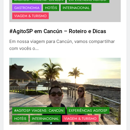
GASTRONOMIA
HOTÉIS
INTERNACIONAL
VIAGEM & TURISMO
#AgitoSP em Cancún – Roteiro e Dicas
Em nossa viagem para Cancún, vamos compartilhar
com vocês o…
#AGITOSP VIAGENS: CANCÚN
EXPERIÊNCIAS AGITOSP
HOTÉIS
INTERNACIONAL
VIAGEM & TURISMO