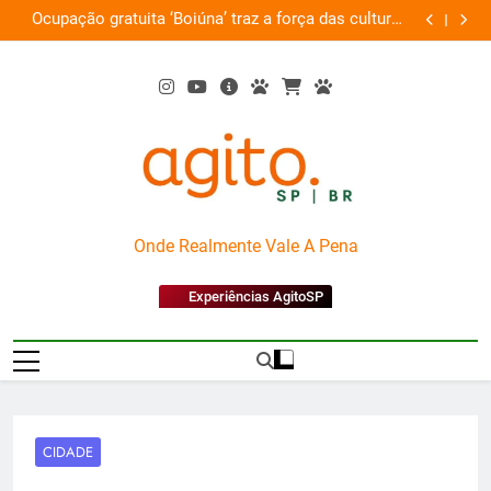
Skip
ta ‘Boiúna’ traz a força das culturas
Por que Santo Domin
to
amazônicas e arte
content
AgitoSP
Onde Realmente Vale A Pena
Experiências AgitoSP
CIDADE