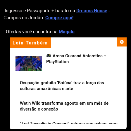
.Ingresso e Passaporte + barato na
Dreams House
-
Campos do Jordão.
Compre aqui!
. Ofertas você encontra na
Magalu
Leia Também
apoio institucional
Arena Guaraná Antarctica +
PlayStation
Ocupação gratuita ‘Boiúna’ traz a força das
culturas amazônicas e arte
Wet’n Wild transforma agosto em um mês de
diversão e conexão
“Led Zeppelin in Concert” retorna aos palcos com
a Nova Orquestra