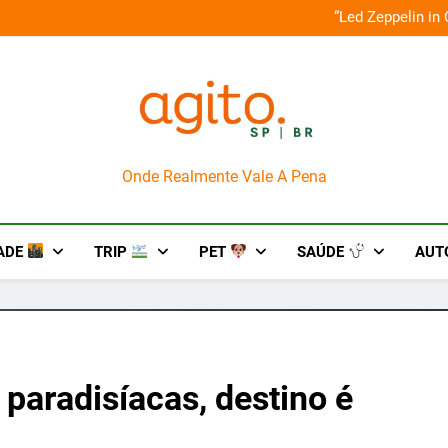
o em um mês de diversão e conexão
“Led Zeppelin in
AgitoSP
Onde Realmente Vale A Pena
ADE
TRIP
PET
SAÚDE
AUT
paradisíacas, destino é