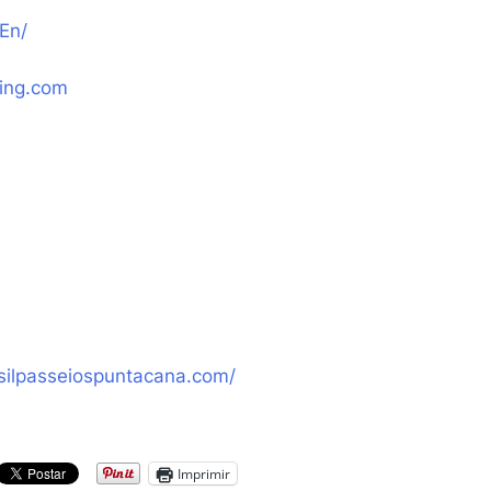
En/
ing.com
silpasseiospuntacana.com/
Imprimir