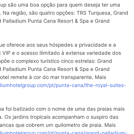
oup são uma boa opção para quem deseja ter uma
. Na região, são quatro opções: TRS Turquesa, Grand
d Palladium Punta Cana Resort & Spa e Grand
ue oferece aos seus hóspedes a privacidade e a
VIP e o acesso ilimitado à extensa variedade dos
mpõe o complexo turístico cinco estrelas: Grand
d Palladium Punta Cana Resort & Spa e Grand
tel remete à cor do mar transparente. Mais
diumhotelgroup.com/pt/
punta-cana/the-royal-suites-
pa foi batizado com o nome de uma das praias mais
. Os jardins tropicais acompanham o suspiro das
rancas que cobrem um quilometro de praia. Mais
diumhotelgroup.com/pt/
punta-cana/grand-palladium-