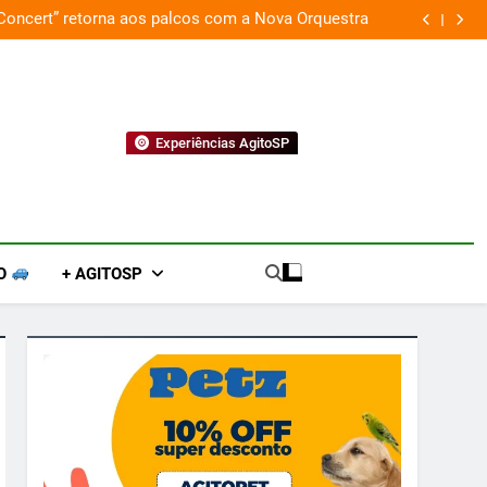
 Concert” retorna aos palcos com a Nova Orquestra
Cobasi p
Experiências AgitoSP
O
+ AGITOSP