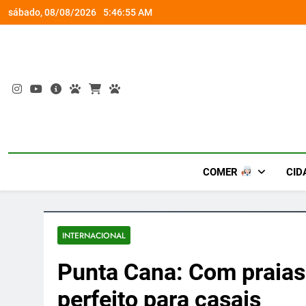
Skip
socorro ao diabetes
Wet’n Wild transforma agost
sábado, 08/08/2026
5:46:56 AM
to
content
COMER
CID
INTERNACIONAL
Punta Cana: Com praias 
perfeito para casais