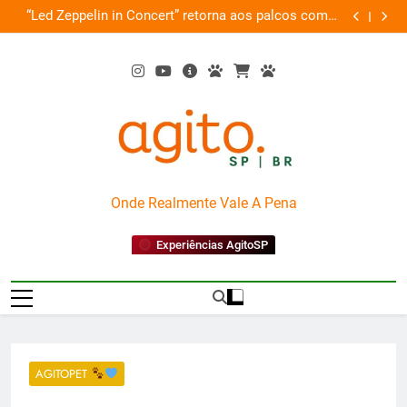
Skip
de
“Led Zeppelin in Concert” retorna aos palcos com a
Cobasi pa
ão
to
Nova Orquestra
content
AgitoSP
Onde Realmente Vale A Pena
Experiências AgitoSP
AGITOPET