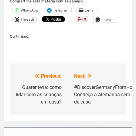
Compartilhe esta matéria com seu amigo
WhatsApp
Telegram
E-mail
Threads
Imprimir
Curtir isso:
Previous:
Next:
Navegação
de
Quarentena: como
#DiscoverGermanyFromHom
lidar com as crianças
Conheça a Alemanha sem sa
Post
em casa?
de casa