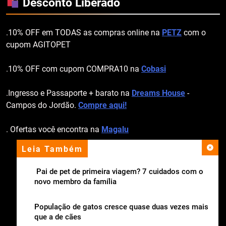
Desconto Liberado
.10% OFF em TODAS as compras online na
PETZ
com o
cupom AGITOPET
.10% OFF com cupom COMPRA10 na
Cobasi
.Ingresso e Passaporte + barato na
Dreams House
-
Campos do Jordão.
Compre aqui!
. Ofertas você encontra na
Magalu
Leia Também
apoio institucional
Pai de pet de primeira viagem? 7 cuidados com o
novo membro da família
População de gatos cresce quase duas vezes mais
que a de cães