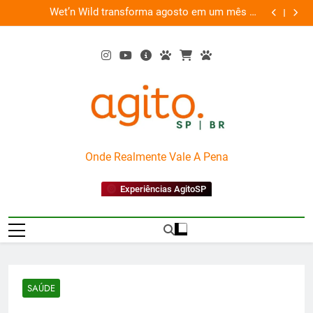
Skip
es
Wet’n Wild transforma agosto em um mês de
“Led Zep
to
diversão e conexão
content
AgitoSP
Onde Realmente Vale A Pena
Experiências AgitoSP
SAÚDE