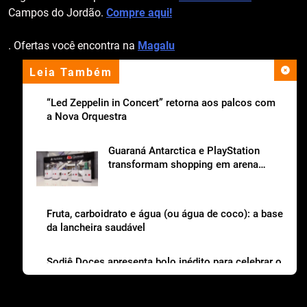
Campos do Jordão.
Compre aqui!
. Ofertas você encontra na
Magalu
Leia Também
apoio institucional
“Led Zeppelin in Concert” retorna aos palcos com
a Nova Orquestra
Guaraná Antarctica e PlayStation
transformam shopping em arena
gamer gratuita
Fruta, carboidrato e água (ou água de coco): a base
da lancheira saudável
Sodiê Doces apresenta bolo inédito para celebrar o
Dia dos Pais