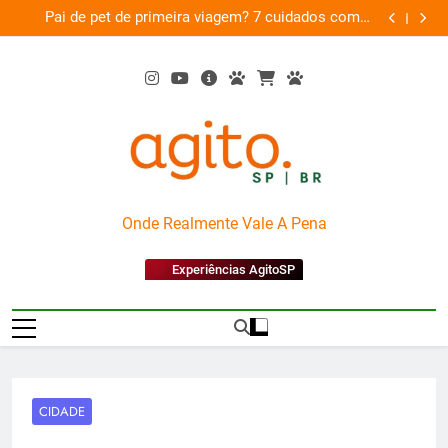
Skip
am
Pai de pet de primeira viagem? 7 cuidados com o
Musica
26
to
novo membro da família
content
AgitoSP
Onde Realmente Vale A Pena
Experiências AgitoSP
CIDADE