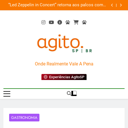
Skip
de
“Led Zeppelin in Concert” retorna aos palcos com a
Cobasi pa
ão
to
Nova Orquestra
content
AgitoSP
Onde Realmente Vale A Pena
Experiências AgitoSP
GASTRONOMIA