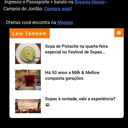
.Ingresso e Passaporte + barato na
Dreams House
-
Campos do Jordão.
Compre aqui!
. Ofertas você encontra na
Magalu
Leia Também
apoio institucional
Sopa de Pistache na quarta-feira
especial no Festival de Sopas
Ceagesp.
Há 50 anos a Milk & Mellow
conquista gerações
Sopas à vontade, vale a experiência?
Cantina Tia Lina celebra o Dia dos Pais com